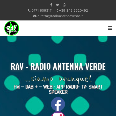
0771 609317
+39 349 2520492
diretta@radioantennaverde.it
RAV - RADIO ANTENNA VERDE
...siamo ovunque!
FM – DAB + – WEB - APP RADIO- TV- SMART
SPEAKER